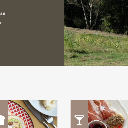
cui
a