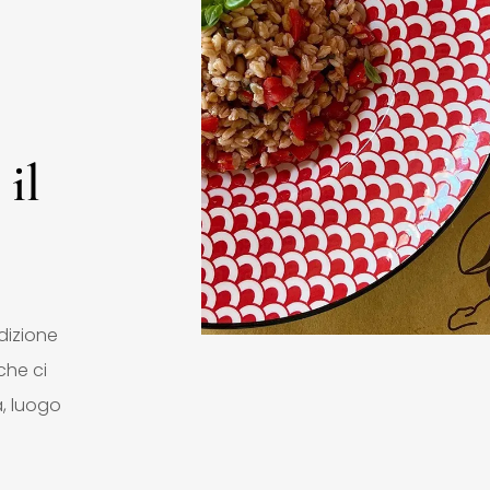
 il
dizione
che ci
la, luogo